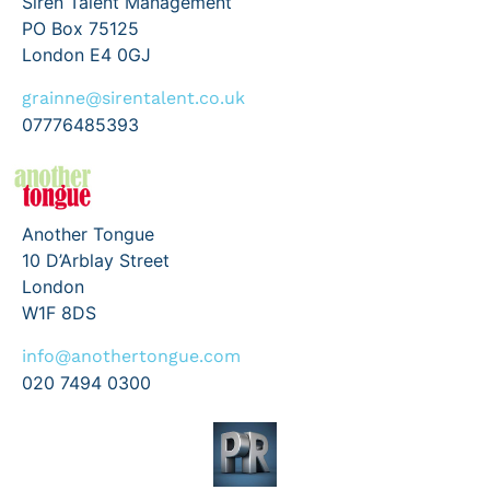
Siren Talent Management
PO Box 75125
London E4 0GJ
grainne@sirentalent.co.uk
07776485393
Another Tongue
10 D’Arblay Street
London
W1F 8DS
info@anothertongue.com
020 7494 0300